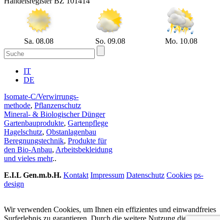
Handelsregister BZ 101414
Sa. 08.08
So. 09.08
Mo. 10.08
IT
DE
Isomate-C/Verwirrungs-
methode
,
Pflanzenschutz
Mineral- & Biologischer Dünger
Gartenbauprodukte
,
Gartenpflege
Hagelschutz
,
Obstanlagenbau
Beregnungstechnik
,
Produkte für
den Bio-Anbau
,
Arbeitsbekleidung
und vieles mehr
..
E.I.L Gen.m.b.H.
Kontakt
Impressum
Datenschutz
Cookies
ps-
design
Wir verwenden Cookies, um Ihnen ein effizientes und einwandfreies
Surferlebnis zu garantieren. Durch die weitere Nutzung dieser