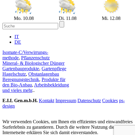
Mo. 10.08
Di. 11.08
Mi. 12.08
IT
DE
Isomate-C/Verwirrungs-
methode
,
Pflanzenschutz
Mineral- & Biologischer Dünger
Gartenbauprodukte
,
Gartenpflege
Hagelschutz
,
Obstanlagenbau
Beregnungstechnik
,
Produkte für
den Bio-Anbau
,
Arbeitsbekleidung
und vieles mehr
..
E.I.L Gen.m.b.H.
Kontakt
Impressum
Datenschutz
Cookies
ps-
design
Wir verwenden Cookies, um Ihnen ein effizientes und einwandfreies
Surferlebnis zu garantieren. Durch die weitere Nutzung dieser
Internetseite erklären Sie sich damit einverstanden.