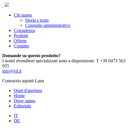
Chi siamo
Storia e team
Consiglio amministrativo
Consulenza
Prodotti
Offerte
Contatto
Domande su questo prodotto?
I nostri rivenditori specializzati sono a disposizione: T +39 0473 563
955
info@eil.it
Consorzio aquisti Lana
Orari d'apertura
Home
Dove siamo
Editoriale
IT
DE