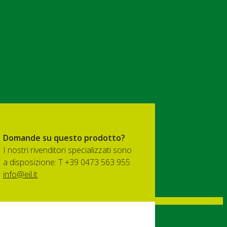
Domande su questo prodotto?
I nostri rivenditori specializzati sono
a disposizione: T +39 0473 563 955
info@eil.it